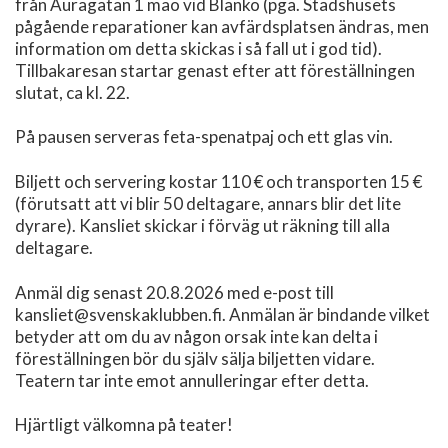
från Auragatan 1 mao vid Blanko (pga. Stadshusets
pågående reparationer kan avfärdsplatsen ändras, men
information om detta skickas i så fall ut i god tid).
Tillbakaresan startar genast efter att föreställningen
slutat, ca kl. 22.
På pausen serveras feta-spenatpaj och ett glas vin.
Biljett och servering kostar 110 € och transporten 15 €
(förutsatt att vi blir 50 deltagare, annars blir det lite
dyrare). Kansliet skickar i förväg ut räkning till alla
deltagare.
Anmäl dig senast 20.8.2026 med e-post till
kansliet@svenskaklubben.fi. Anmälan är bindande vilket
betyder att om du av någon orsak inte kan delta i
föreställningen bör du själv sälja biljetten vidare.
Teatern tar inte emot annulleringar efter detta.
Hjärtligt välkomna på teater!