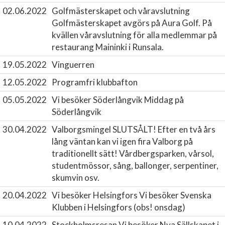
02.06.2022
Golfmästerskapet och våravslutning
Golfmästerskapet avgörs på Aura Golf. På
kvällen våravslutning för alla medlemmar på
restaurang Maininki i Runsala.
19.05.2022
Vinguerren
12.05.2022
Programfri klubbafton
05.05.2022
Vi besöker Söderlångvik
Middag på
Söderlångvik
30.04.2022
Valborgsmingel
SLUTSÅLT! Efter en två års
lång väntan kan vi igen fira Valborg på
traditionellt sätt! Vårdbergsparken, vårsol,
studentmössor, sång, ballonger, serpentiner,
skumvin osv.
20.04.2022
Vi besöker Helsingfors
Vi besöker Svenska
Klubben i Helsingfors (obs! onsdag)
10.04.2022
Stockholmsresan
Vi besöker Nya Sällskapet i