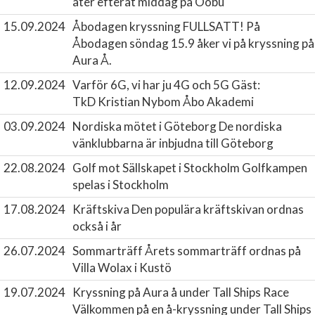
äter efteråt middag på Oobu
15.09.2024
Åbodagen kryssning
FULLSATT! På
Åbodagen söndag 15.9 åker vi på kryssning på
Aura Å.
12.09.2024
Varför 6G, vi har ju 4G och 5G
Gäst:
TkD Kristian Nybom Åbo Akademi
03.09.2024
Nordiska mötet i Göteborg
De nordiska
vänklubbarna är inbjudna till Göteborg
22.08.2024
Golf mot Sällskapet i Stockholm
Golfkampen
spelas i Stockholm
17.08.2024
Kräftskiva
Den populära kräftskivan ordnas
också i år
26.07.2024
Sommarträff
Årets sommarträff ordnas på
Villa Wolax i Kustö
19.07.2024
Kryssning på Aura å under Tall Ships Race
Välkommen på en å-kryssning under Tall Ships