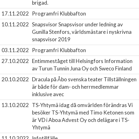
brigad.
17.11.2022
Programfri Klubbafton
10.11.2022
Snapsvisor
Snapsvisor under ledning av
Gunilla Stenfors, världsmästare i nyskrivna
snapsvisor 2019
03.11.2022
Programfri Klubbafton
27.10.2022
Entimmeståget till Helsingfors
Information
av Turun Tunnin Juna Oy och Sweco Finland
20.10.2022
Dracula på Åbo svenska teater
Tillställningen
är både för dam- och herrmedlemmar
inklusive avec
13.10.2022
TS-Yhtymä idag då omvärlden förändras
Vi
besöker TS-Yhtymä med Timo Ketonen som
är VD i Aboa Advest Oy och delägare i TS-
Yhtymä
11.10.2022
Infotillfälle