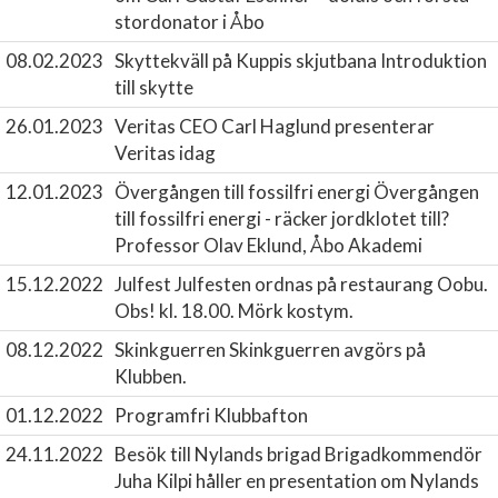
stordonator i Åbo
08.02.2023
Skyttekväll på Kuppis skjutbana
Introduktion
till skytte
26.01.2023
Veritas
CEO Carl Haglund presenterar
Veritas idag
12.01.2023
Övergången till fossilfri energi
Övergången
till fossilfri energi - räcker jordklotet till?
Professor Olav Eklund, Åbo Akademi
15.12.2022
Julfest
Julfesten ordnas på restaurang Oobu.
Obs! kl. 18.00. Mörk kostym.
08.12.2022
Skinkguerren
Skinkguerren avgörs på
Klubben.
01.12.2022
Programfri Klubbafton
24.11.2022
Besök till Nylands brigad
Brigadkommendör
Juha Kilpi håller en presentation om Nylands