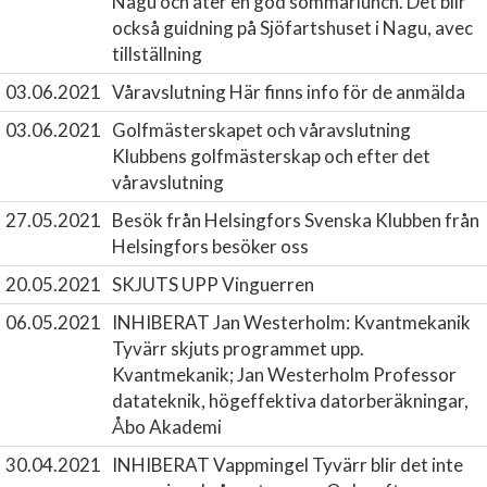
Nagu och äter en god sommarlunch. Det blir
också guidning på Sjöfartshuset i Nagu, avec
tillställning
03.06.2021
Våravslutning
Här finns info för de anmälda
03.06.2021
Golfmästerskapet och våravslutning
Klubbens golfmästerskap och efter det
våravslutning
27.05.2021
Besök från Helsingfors
Svenska Klubben från
Helsingfors besöker oss
20.05.2021
SKJUTS UPP Vinguerren
06.05.2021
INHIBERAT Jan Westerholm: Kvantmekanik
Tyvärr skjuts programmet upp.
Kvantmekanik; Jan Westerholm Professor
datateknik, högeffektiva datorberäkningar,
Åbo Akademi
30.04.2021
INHIBERAT Vappmingel
Tyvärr blir det inte