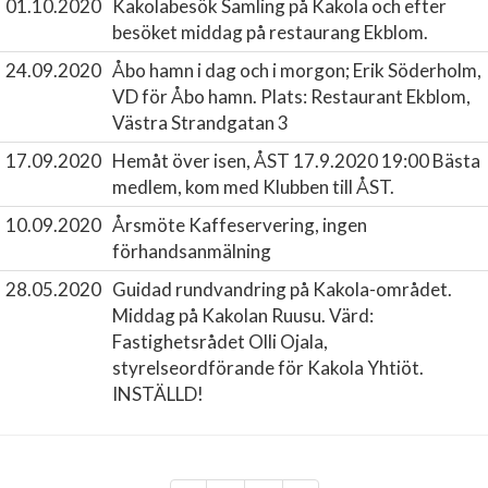
01.10.2020
Kakolabesök
Samling på Kakola och efter
besöket middag på restaurang Ekblom.
24.09.2020
Åbo hamn i dag och i morgon;
Erik Söderholm,
VD för Åbo hamn. Plats: Restaurant Ekblom,
Västra Strandgatan 3
17.09.2020
Hemåt över isen, ÅST 17.9.2020 19:00
Bästa
medlem, kom med Klubben till ÅST.
10.09.2020
Årsmöte
Kaffeservering, ingen
förhandsanmälning
28.05.2020
Guidad rundvandring på Kakola-området.
Middag på Kakolan Ruusu. Värd:
Fastighetsrådet Olli Ojala,
styrelseordförande för Kakola Yhtiöt.
INSTÄLLD!