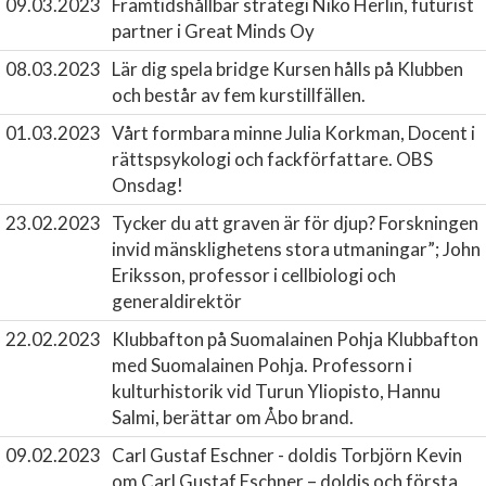
09.03.2023
Framtidshållbar strategi
Niko Herlin, futurist
partner i Great Minds Oy
08.03.2023
Lär dig spela bridge
Kursen hålls på Klubben
och består av fem kurstillfällen.
01.03.2023
Vårt formbara minne
Julia Korkman, Docent i
rättspsykologi och fackförfattare. OBS
Onsdag!
23.02.2023
Tycker du att graven är för djup?
Forskningen
invid mänsklighetens stora utmaningar”; John
Eriksson, professor i cellbiologi och
generaldirektör
22.02.2023
Klubbafton på Suomalainen Pohja
Klubbafton
med Suomalainen Pohja. Professorn i
kulturhistorik vid Turun Yliopisto, Hannu
Salmi, berättar om Åbo brand.
09.02.2023
Carl Gustaf Eschner - doldis
Torbjörn Kevin
om Carl Gustaf Eschner – doldis och första