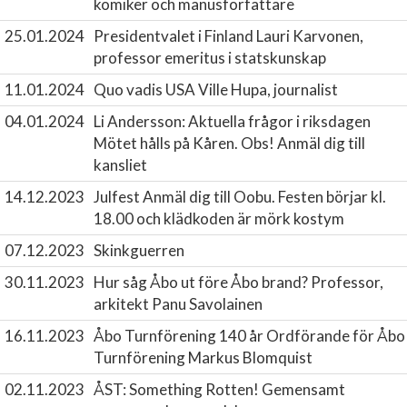
komiker och manusförfattare
25.01.2024
Presidentvalet i Finland
Lauri Karvonen,
professor emeritus i statskunskap
11.01.2024
Quo vadis USA
Ville Hupa, journalist
04.01.2024
Li Andersson: Aktuella frågor i riksdagen
Mötet hålls på Kåren. Obs! Anmäl dig till
kansliet
14.12.2023
Julfest
Anmäl dig till Oobu. Festen börjar kl.
18.00 och klädkoden är mörk kostym
07.12.2023
Skinkguerren
30.11.2023
Hur såg Åbo ut före Åbo brand?
Professor,
arkitekt Panu Savolainen
16.11.2023
Åbo Turnförening 140 år
Ordförande för Åbo
Turnförening Markus Blomquist
02.11.2023
ÅST: Something Rotten!
Gemensamt