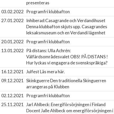
presenteras
03.02.2022
Programfri klubbafton
27.01.2022
Inhiberad:Casagrande och Verdandihuset
Denna klubbafton skjuts upp. Casagrandes
leksaksmuseum och en Verdandi lägenhet
20.01.2022
Programfri klubbafton
13.01.2022
På distans: Ulla Achrén:
Välfärdsområdesvalet
OBS! PÅ DISTANS !
Hur lyckas vi engagera de svenskspråkiga?
16.12.2021
Julfest
Läs mera här.
09.12.2021
Skinkguerre
Den traditionella Skinguerren
arrangeras på Klubben
02.12.2021
Programfri klubbafton
25.11.2021
Jarl Ahlbeck: Energiförsörjningen i Finland
Docent Jalle Ahlbeck om energiförsörjningen i