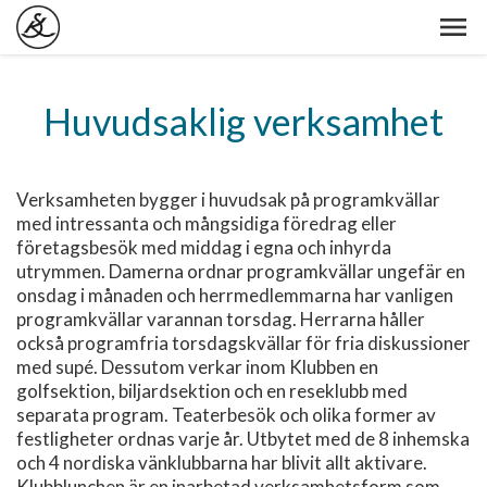
Huvudsaklig verksamhet
Verksamheten bygger i huvudsak på programkvällar
med intressanta och mångsidiga föredrag eller
företagsbesök med middag i egna och inhyrda
utrymmen. Damerna ordnar programkvällar ungefär en
onsdag i månaden och herrmedlemmarna har vanligen
programkvällar varannan torsdag. Herrarna håller
också programfria torsdagskvällar för fria diskussioner
med supé. Dessutom verkar inom Klubben en
golfsektion, biljardsektion och en reseklubb med
separata program. Teaterbesök och olika former av
festligheter ordnas varje år. Utbytet med de 8 inhemska
och 4 nordiska vänklubbarna har blivit allt aktivare.
Klubblunchen är en inarbetad verksamhetsform som