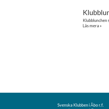
Klubblu
Klubblunchen s
Läs mera »
Svenska Klubben i Åbo r.f.