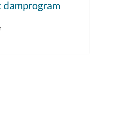
t damprogram
n