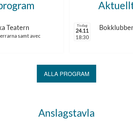
rprogram
Aktuell
Tisdag
ka Teatern
Bokklubbe
24.11
herrarna samt avec
18:30
ALLA PROGRAM
Anslagstavla