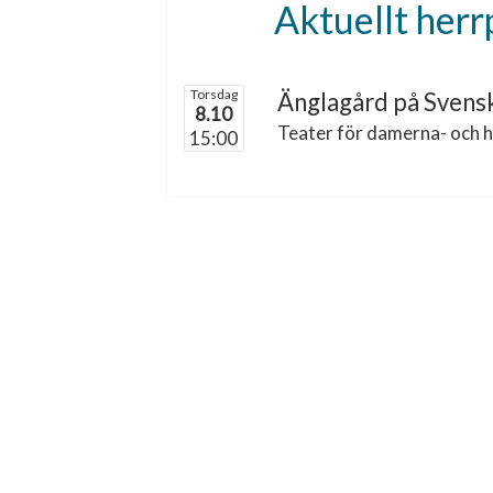
Aktuellt her
Torsdag
Änglagård på Svens
8.10
Teater för damerna- och 
15:00