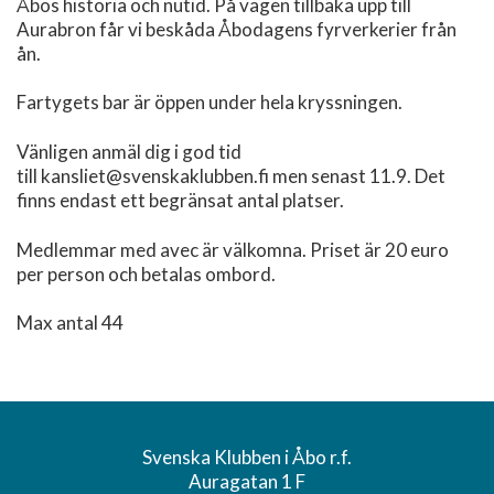
Åbos historia och nutid. På vägen tillbaka upp till
Aurabron får vi beskåda Åbodagens fyrverkerier från
ån.
Fartygets bar är öppen under hela kryssningen.
Vänligen anmäl dig i god tid
till kansliet@svenskaklubben.fi men senast 11.9. Det
finns endast ett begränsat antal platser.
Medlemmar med avec är välkomna. Priset är 20 euro
per person och betalas ombord.
Max antal 44
Svenska Klubben i Åbo r.f.
Auragatan 1 F